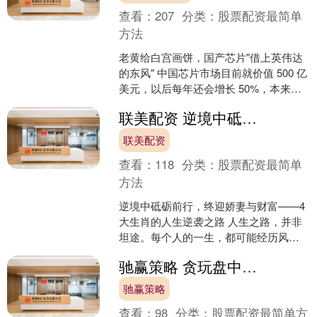
查看：
207
分类：
股票配资最简单
方法
老黄给白宫画饼，国产芯片"借上英伟达
的东风" 中国芯片市场目前就价值 500 亿
美元，以后每年还会增长 50%，本来是
老黄给华尔街和白宫讲的故事，万万没
联美配资 逆境中砥砺前行，终迎娇妻与财富——4大生肖的人生逆袭之路
想到被中....
联美配资
查看：
118
分类：
股票配资最简单
方法
逆境中砥砺前行，终迎娇妻与财富——4
大生肖的人生逆袭之路 人生之路，并非
坦途。每个人的一生，都可能经历风
雨，遭遇坎坷。然而，正是这些逆境，
驰赢策略 贪玩盘中涨超4% 获得加菲猫家族IP独家授权
磨砺了我们的意志，塑造....
驰赢策略
查看：
98
分类：
股票配资最简单方