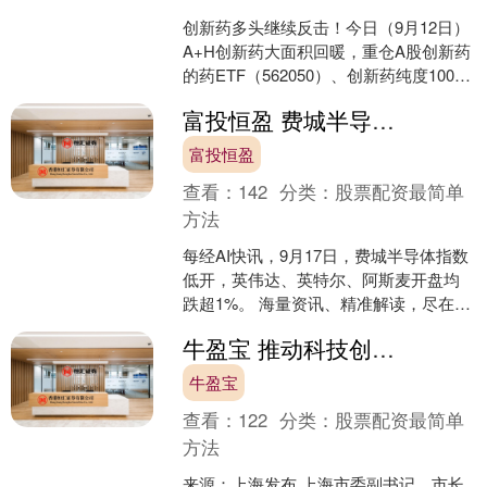
创新药多头继续反击！今日（9月12日）
A+H创新药大面积回暖，重仓A股创新药
的药ETF（562050）、创新药纯度100%
的港股通创新药ETF（520880）盘....
富投恒盈 费城半导体指数低开，英伟达、英特尔跌超1%
富投恒盈
查看：
142
分类：
股票配资最简单
方法
每经AI快讯，9月17日，费城半导体指数
低开，英伟达、英特尔、阿斯麦开盘均
跌超1%。 海量资讯、精准解读，尽在新
浪财经APP....
牛盈宝 推动科技创新与产业创新深度融合，支持经营主体抢抓产业变革机遇！上海市市长龚正调研人工智能产业
牛盈宝
查看：
122
分类：
股票配资最简单
方法
来源：上海发布 上海市委副书记、市长