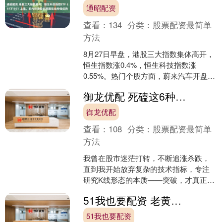
通昭配资
查看：
134
分类：
股票配资最简单
方法
8月27日早盘，港股三大指数集体高开，
恒生指数涨0.4%，恒生科技指数涨
0.55%。热门个股方面，蔚来汽车开盘涨
超8%，农夫山泉绩后一度涨超5%。 A股
御龙优配 死磕这6种形态，主升浪一抓一个准！
同赛道规....
御龙优配
查看：
108
分类：
股票配资最简单
方法
我曾在股市迷茫打转，不断追涨杀跌，
直到我开始放弃复杂的技术指标，专注
研究K线形态的本质——突破，才真正实
现了稳定盈利，最终炒股养家。我发
51我也要配资 老黄给白宫画饼，国产芯片“借上英伟达的东风”
现，绝大多数主升浪在启动....
51我也要配资