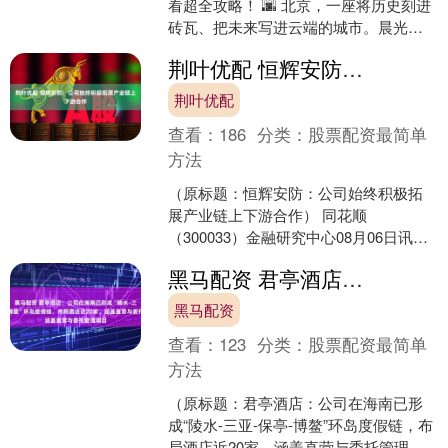
看超全攻略！ 🌆 北京，一座将历史刻进
砖瓦、把未来写进云端的城市。晨光中
的天安门升旗仪式庄严肃穆，故宫红墙
荆叶优配 恒辉安防：公司始终积极拓展产业链上下游合作
黄瓦藏着600....
荆叶优配
查看：
186
分类：
股票配资最简单
方法
（原标题：恒辉安防：公司始终积极拓
展产业链上下游合作） 同花顺
（300033）金融研究中心08月06日讯，
有投资者向恒辉安防（300952）提问，
黑马配资 君亭酒店：公司在海南已形成“陵水-三亚-保亭-博鳌”环岛度假链，布局酒店近20家，涵盖直营与委托管理项目
贵公司和智元....
黑马配资
查看：
123
分类：
股票配资最简单
方法
（原标题：君亭酒店：公司在海南已形
成“陵水-三亚-保亭-博鳌”环岛度假链，布
局酒店近20家，涵盖直营与委托管理项