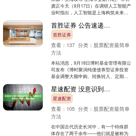
龚正今天（9月17日）在调研人工智能产
业时指出，人工智能是上海构筑未来发
展优势的关键产业。要深入贯彻习近平
首胜证券 公告速递：博时聚润纯债债券基金调整大额申购、转换转入、定期定额投资业务
总书记考察上海重要....
首胜证券
查看：
137
分类：
股票配资最简单
方法
本站消息，9月18日博时基金管理有限公
司发布《博时聚润纯债债券型证券投资
基金调整大额申购、转换转入、定期定
额投资业务的公告》。公告中提示，为
星速配资 没意识到是太监的七个人，虽是假丈夫却取得了令真男儿羞愧的伟绩
满足广大投资者的投资....
星速配资
查看：
105
分类：
股票配资最简单
方法
在中国古代历史长河中，有一个特殊群
体存在了两千余年——他们就是被称为