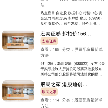
法
热点栏目 自选股 数据中心 行情中心 资
金流向 模拟交易 客户端 贪玩（09890）
盘中涨超4%，截至发稿，股价上涨
3.49%，报15.44港元，成交额5500....
宏泰证券 起拍价156亿！瀚川智能近1400万股将分四次拍卖，源于实控人债务违约
宏泰证券
查看：
168
分类：
股票配资最简单
方法
9月12日，瀚川智能（688022）发布《关
于实际控制人所持公司股票及控股股东
所持公司部分股票将被司法拍卖的提示
性公告》，披露公司实际控制人蔡昌蔚
股民之家 港股通创新药急速回血，100%创新药研发标的“520880”全天高溢价！新进大牛股惊现130%涨幅，单周股价翻2倍
及控股股东苏州....
股民之家
查看：
114
分类：
股票配资最简单
方法