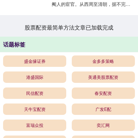
阉人的宦官。从西周至清朝，据不完全
统计，历史上大约出现过895万名太监。
这个群体中既有赵高、....
股票配资最简单方法文章已加载完成
话题标签
盛金缘证券
金多多策略
港盛国际
美通美股票配资
民信配资
春安配资
天牛宝配资
广发E配
富瑞众投
奕汇网