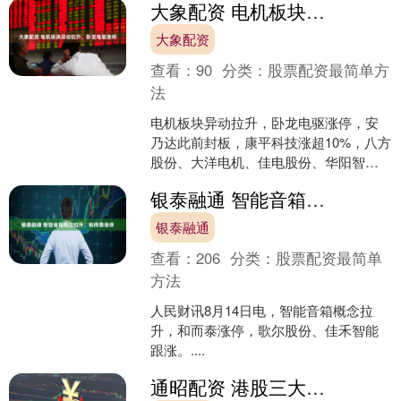
大象配资 电机板块异动拉升，卧龙电驱涨停
美股市场情绪的转折....
大象配资
查看：
90
分类：
股票配资最简单方
法
电机板块异动拉升，卧龙电驱涨停，安
乃达此前封板，康平科技涨超10%，八方
股份、大洋电机、佳电股份、华阳智
能、鸣志电器等跟涨。....
银泰融通 智能音箱概念拉升，和而泰涨停
银泰融通
查看：
206
分类：
股票配资最简单
方法
人民财讯8月14日电，智能音箱概念拉
升，和而泰涨停，歌尔股份、佳禾智能
跟涨。....
通昭配资 港股三大指数高开，恒生科技指数ETF（513180）上涨，机构称港股长期胜在结构性优势