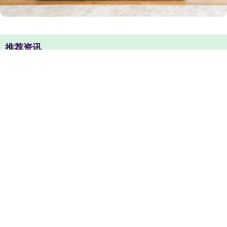
推荐资讯
泸深A融通 4月日本超2500种食品将涨价
银泰融通 智能音箱概念拉升，和而泰涨停
金元速配 2026世界人工智能大会暨人工智能全球治理
高级别会议主席声明（全文）
至德投资 两个人北京旅游四天三晚最佳线路，北京旅游
需要注意什么事项！_小美_故宫_Day
靠谱配 摆地摊走红后股民急了：怎么摆？摆哪儿？多公