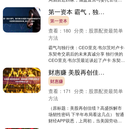
目） 同花顺（300033）金融研究中心08
第一资本 霸气，独行侠CEO里克·韦尔茨坦诚谈卢卡·东契奇交易后的未来_湖人_1_NBA
月0....
第一资本
查看：
180
分类：
股票配资最简单
方法
霸气与独行侠：CEO里克·韦尔茨对卢卡·
东契奇交易后的未来真诚分享 独行侠的
CEO里克·韦尔茨最近谈起了卢卡·东契奇
被交易到湖人后对球队的影响以及未来
财惠赚 美股再创佳绩？高盛拆解市场韧性密码 下半年布局看这几点
的展望。在....
财惠赚
查看：
171
分类：
股票配资最简单
方法
（原标题：美股再创佳绩？高盛拆解市
场韧性密码 下半年布局看这几点） 智通
财经APP获悉，上周初，当美国劳动力
数据初显疲软时，许多人以为这将成为