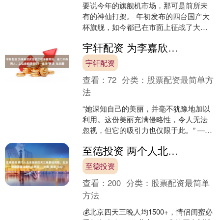
要说今年的旗舰机市场，那可是前所未
有的神仙打架。 年初发布的四台国产大
杯旗舰，如今都已在市面上征战了大半
年，各自的系统更新日志拉下来，恐怕
宇轩配资 为李嘉欣庆生的三位港圈贵妇，豪门不养闲人，上位史都很精彩！_生活_黄泳_社交圈
不下两位数了。 俗话说....
宇轩配资
查看：
72
分类：
股票配资最简单方
法
“她深知自己的美丽，并毫不犹豫地加以
利用。这份美丽充满侵略性，令人无法
忽视，但它的吸引力也仅限于此。” ——
亦舒《印度墨》或许在影射李嘉欣 位于
至德投资 两个人北京旅游四天三晚最佳线路，北京旅游需要注意什么事项！_小美_故宫_Day
司徒拔道41D的....
至德投资
查看：
200
分类：
股票配资最简单
方法
💰北京四天三晚人均1500+，情侣闺蜜必