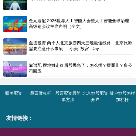
金元速配 2026世界人工智能大会暨人工智能全球治理
高级别会议主席声明（全文）
至德投资 两个人北京旅游四天三晚最佳线路，北京旅游
需要注意什么事项！_小美_故宫_Day
靠谱配 摆地摊走红后股民急了：怎么摆？摆哪儿？多公
司回应
联美配资
股票做杠杆
股票配资最简
北京炒股配资
散户炒股怎样
单方法
开户
加杠杆
友情链接：