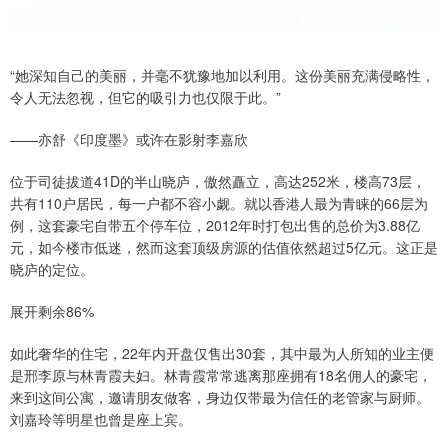
“她深知自己的美丽，并毫不犹豫地加以利用。这份美丽充满侵略性，
令人无法忽视，但它的吸引力也仅限于此。”
——亦舒《印度墨》或许在影射李嘉欣
位于司徒拔道41D的半山晓庐，傲然矗立，高达252米，楼高73层，
共有110户居民，每一户都不容小觑。就以香港人最为青睐的66层为
例，这套豪宅自带五个停车位，2012年时打包出售的总价为3.88亿
元，如今楼市低迷，然而这套顶级房源的估值依然超过5亿元。这正是
晓庐的定位。
展开剩余86%
如此奢华的住宅，22年内开盘仅售出30套，其中最为人所知的业主便
是邢李原与林青霞夫妇。林青霞常常逃离那座拥有18名佣人的豪宅，
来到这间公寓，邀请朋友做客，身边仅带最为信任的老管家与厨师。
刘嘉玲等明星也曾是座上宾。