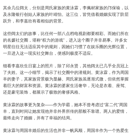
其余几位阔太，分别是周氏家族的黄泳霖，李佩材家族的邝保瑜，以
及永隆银行创始人家族的叶靖怡。这三位，皆凭借着婚姻实现了阶层
跃升，和李嘉欣有着相似的背景。
这些阔太们的故事，比任何一部八点档电视剧都要精彩。而她们所在
的名媛社交圈，堪称“权力的游戏”，进入这个圈子并非易事。许多女
明星往往无法适应其中的规则，因她们习惯了在娱乐圈的光辉位置，
一旦进入这一现实社交舞台，便感到极度不适应。
细看李嘉欣生日宴上的照片，除了邱永贤，其他阔太已几乎全员冠上
了夫姓。这一小细节，揭示了社交圈中的潜规则。黄泳霖，作为周国
丰的妻子，其家族背景极为显赫。周氏家族虽逐渐式微，但依然掌握
着巨大的财富和资源。黄泳霖的婆家生活奢华，无论是衣着、座驾、
还是豪宅装饰，都展示了极致的奢侈风格。
黄泳霖的故事更为复杂——作为学霸，她本不曾考虑过“富二代”周国
丰，直到时间让她发现他并非外界所传的那般不靠谱。两人的爱情，
最终走向了婚姻，并有了幸福的结局。
黄泳霖与周国丰婚后的生活也并非一帆风顺，周国丰作为一个热爱生