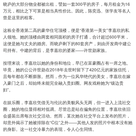
晓庐的大部分物业都被出租，譬如一套300平的房子，每月租金为16
万元，相比之下可算是相当具性价比。因此，陈奕迅、张学友等名人
曾是这里的租客。
这栋全香港第二高的豪华住宅顶楼，便是“香港第一美女”李嘉欣的私
人领地。她的顶楼由两套相同面积的房子打通，合计超过600平米，
这便是她与丈夫的婚房。而晓庐剩下的80套房产，则由开发商中建公
司持有。中建的背后，是李嘉欣的婆家——许世勋家族。
按理来说，李嘉欣以她的身份和地位，早已在富豪圈占有一席之地。
毕竟，她的公公许世勋在2018年去世时留下了420亿元的家族信托，
且每年都在不断膨胀。然而，作为一位风华绝代的美女，李嘉欣在嫁
入豪门之后，却始终未能完全融入贵妇圈。网友戏称她为“镶边贵
妇”。
在娱乐圈，李嘉欣凭借无与伦比的美貌风头无两，但一进入上流社交
圈，她的地位显得相对低调。尽管总是站在偏角的位置，李嘉欣依旧
会盛装出席每次社交活动。然而，某次她在社交平台上发布的照片，
却意外揭示了她被排除在“C位”之外——其他人发的照片中根本没有她
的身影。这一社交冷暴力的表现，令人心生同情。