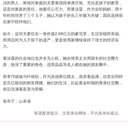
活的男人，将他对家庭的关爱展现得淋漓尽致。无论是孩子的教育，
还是对家庭的责任，他都尽心尽力。而黄泳霖，作为全职妈妈，用十
年时间培养了三个儿子，她认为孩子的头三年极为关键，因此选择留
在家中陪伴他们。
如今，这对夫妻住在一座价值2.68亿元的豪宅里，生活安稳而幸福。
而周启邦为儿子留下的遗产，更是使周家继续保持了强大的经济实
力。
黄泳霖的社会地位也并非无心机，她在维系丈夫周国丰的社交圈方
面，扮演了重要的角色，连郭晶晶等名人都在她的朋友圈中。
而李邝保瑜与叶靖怡，作为其他两位阔太，虽穿着低调，但背后同样
是百亿级别的财富撑腰。她们的生活，比起黄金时期的香港社交圈，
依旧充满着富贵与荣耀。
发布于：山东省
联美配资提示：文章来自网络，不代表本站观点。