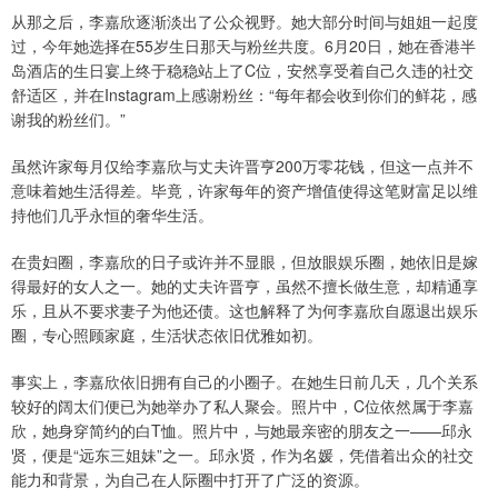
从那之后，李嘉欣逐渐淡出了公众视野。她大部分时间与姐姐一起度
过，今年她选择在55岁生日那天与粉丝共度。6月20日，她在香港半
岛酒店的生日宴上终于稳稳站上了C位，安然享受着自己久违的社交
舒适区，并在Instagram上感谢粉丝：“每年都会收到你们的鲜花，感
谢我的粉丝们。”
虽然许家每月仅给李嘉欣与丈夫许晋亨200万零花钱，但这一点并不
意味着她生活得差。毕竟，许家每年的资产增值使得这笔财富足以维
持他们几乎永恒的奢华生活。
在贵妇圈，李嘉欣的日子或许并不显眼，但放眼娱乐圈，她依旧是嫁
得最好的女人之一。她的丈夫许晋亨，虽然不擅长做生意，却精通享
乐，且从不要求妻子为他还债。这也解释了为何李嘉欣自愿退出娱乐
圈，专心照顾家庭，生活状态依旧优雅如初。
事实上，李嘉欣依旧拥有自己的小圈子。在她生日前几天，几个关系
较好的阔太们便已为她举办了私人聚会。照片中，C位依然属于李嘉
欣，她身穿简约的白T恤。照片中，与她最亲密的朋友之一——邱永
贤，便是“远东三姐妹”之一。邱永贤，作为名媛，凭借着出众的社交
能力和背景，为自己在人际圈中打开了广泛的资源。