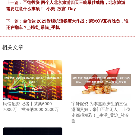
上一篇：
至德投资 两个人北京旅游四天三晚最佳线路，北京旅游
需要注意什么事项！_小美_故宫_Day
下一篇：
金信达 2025旗舰机流畅度大作战：荣米OV互有胜负，谁
还在翻车？_测试_系统_手机
相关文章
民信配资 记者丨莱奥6000-
宇轩配资 为李嘉欣庆生的三位
7000万，福法纳2000-2500万
港圈贵妇，豪门不养闲人，上位
史都很精彩！_生活_黄泳_社交
圈