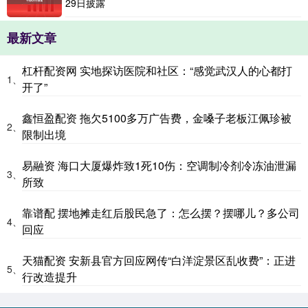
29日披露
最新文章
杠杆配资网 实地探访医院和社区：“感觉武汉人的心都打
1、
开了”
鑫恒盈配资 拖欠5100多万广告费，金嗓子老板江佩珍被
2、
限制出境
易融资 海口大厦爆炸致1死10伤：空调制冷剂冷冻油泄漏
3、
所致
靠谱配 摆地摊走红后股民急了：怎么摆？摆哪儿？多公司
4、
回应
天猫配资 安新县官方回应网传“白洋淀景区乱收费”：正进
5、
行改造提升